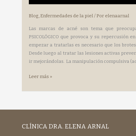
Blog
,
Enfermedades de la piel
/ Por
elenaarnal
Las marcas de acné son tema que preocu
PSICOLÓGICO que provoca y su repercusión en
empezar a tratarlas es necesario que los brotes
Desde luego al tratar las lesiones activas prev
ir mejorándolas. La manipulación compulsiva (ac
LAS
Leer más »
MARCAS
DE
ACNÉ
CLÍNICA DRA. ELENA ARNAL