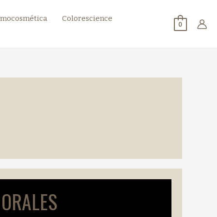
mocosmética
Colorescience
0
 ORALES