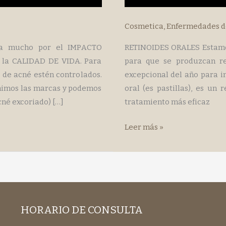
Cosmetica
,
Enfermedades de
pa mucho por el IMPACTO
RETINOIDES ORALES Estamos
 la CALIDAD DE VIDA. Para
para que se produzcan r
 de acné estén controlados.
excepcional del año para in
enimos las marcas y podemos
oral (es pastillas), es un
né excoriado) […]
tratamiento más eficaz
RETINOIDES
Leer más »
ORALES
HORARIO DE CONSULTA