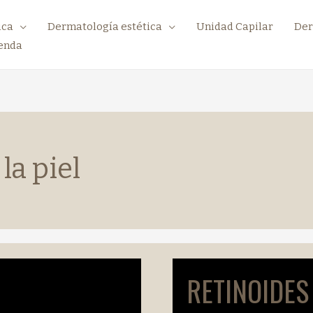
ica
Dermatología estética
Unidad Capilar
Der
enda
a piel
RETINOIDES