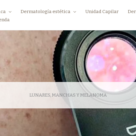
ica
Dermatología estética
Unidad Capilar
Der
enda
LUNARES, MANCHAS Y MELANOMA