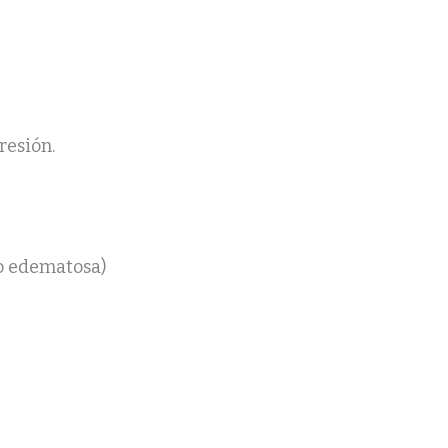
resión.
 o edematosa)