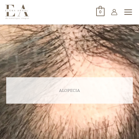
0
ALOPECIA