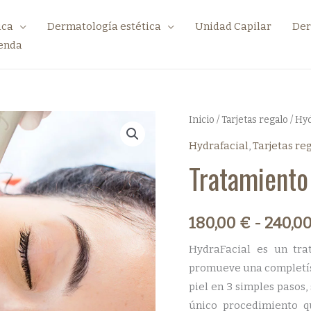
ica
Dermatología estética
Unidad Capilar
Der
enda
Inicio
/
Tarjetas regalo
/
Hyd
Hydrafacial
,
Tarjetas re
Tratamiento
180,00
€
-
240,0
HydraFacial es un tra
promueve una completís
piel en 3 simples pasos,
único procedimiento q