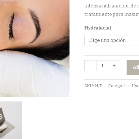
intensa hidratación, de
tratamiento para maximi
Hydrafacial
Tratamiento
-
+
Añ
Hydrafacial
-
SKU:
N/D
Categorías:
Hyd
Gift
card
cantidad