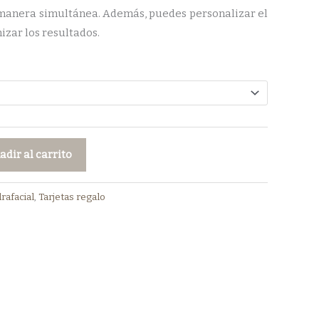
 manera simultánea. Además, puedes personalizar el
180,00 €
zar los resultados.
hasta
240,00 €
adir al carrito
rafacial
,
Tarjetas regalo