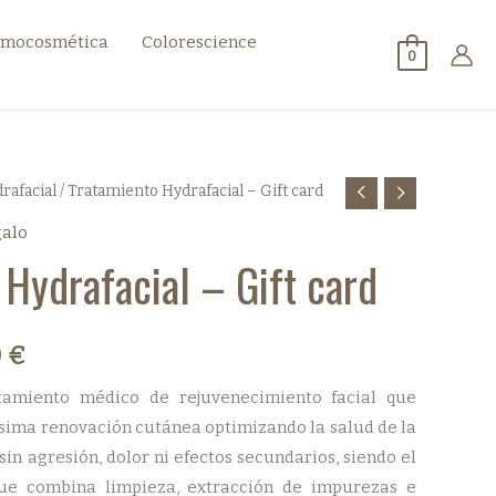
mocosmética
Colorescience
0
rafacial
/ Tratamiento Hydrafacial – Gift card
galo
 Hydrafacial – Gift card
Rango
0
€
de
tamiento médico de rejuvenecimiento facial que
ima renovación cutánea optimizando la salud de la
precios:
 sin agresión, dolor ni efectos secundarios, siendo el
desde
ue combina limpieza, extracción de impurezas e