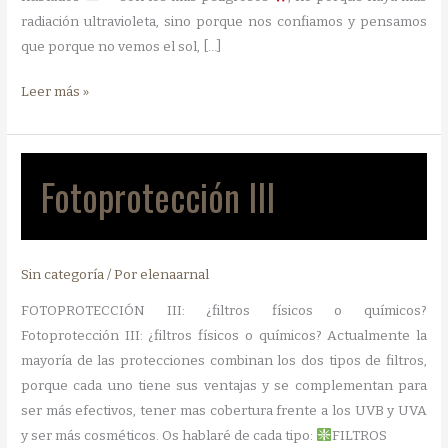
radiación ultravioleta, sino porque nos confiamos y pensamos
que porque no vemos el sol, […]
Fotoprotección
Leer más »
en
días
nublados
Fotoprotección III
Sin categoría
/ Por
elenaarnal
FOTOPROTECCIÓN III: ¿filtros físicos o químicos?
Fotoprotección III: ¿filtros físicos o químicos? Actualmente la
mayoría de las protecciones combinan los dos tipos de filtros,
porque cada uno tiene sus ventajas y se complementan para
ser más efectivos, tener mas cobertura frente a los UVB y UVA
y ser más cosméticos. Os hablaré de cada tipo:
FILTROS