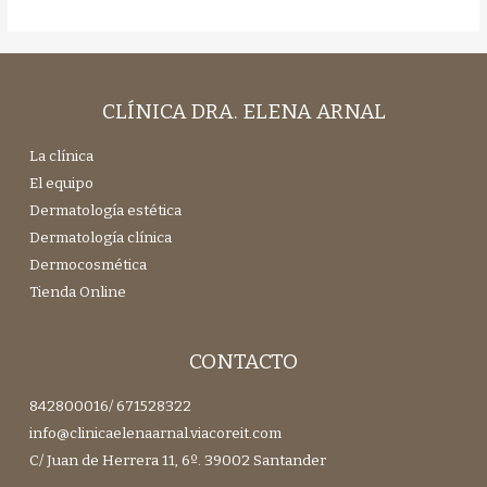
información
básica
CLÍNICA DRA. ELENA ARNAL
La clínica
El equipo
Dermatología estética
Dermatología clínica
Dermocosmética
Tienda Online
CONTACTO
842800016
/
671528322
info@clinicaelenaarnal.viacoreit.com
C/ Juan de Herrera 11, 6º. 39002 Santander