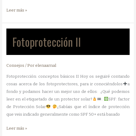
Fotoprotección
Leer más »
III
Fotoprotección II
Consejos
/ Por
elenaarnal
Fotoprotección: conceptos básicos II Hoy os seguiré contando
cosas acerca de los fotoprotectores, para ir conociéndolos
a
fondo y podamos hacer un mejor uso de ellos: ¿Qué podemos
leer en el etiquetado de un protector solar?
🎟.
SPF: factor
de Protección Solar
¿Sabíais que el índice de protección
que veis indicado generalmente como SPF 50+ está basado
Fotoprotección
Leer más »
II