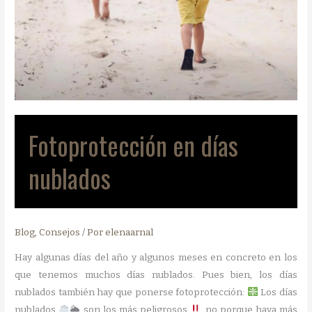
Fotoprotección en días
nublados
Blog
,
Consejos
/ Por
elenaarnal
Hay algunas días del año y algunos meses en concreto en los
que tenemos muchos días nublados. Pues bien, los días
nublados también hay que ponerse fotoprotección:
Los días
nublados
🌥 son los más peligrosos
, no porque haya más