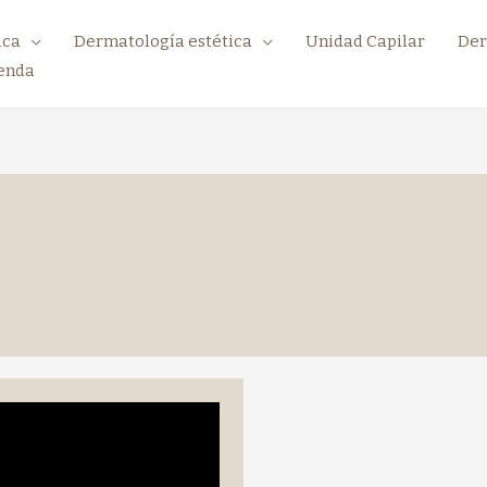
ica
Dermatología estética
Unidad Capilar
Der
enda