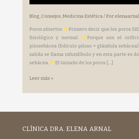
Blog
,
Consejos
,
Medicina Estética
/ Por
elenaarna
Poros abiertos
Primero decir que los poros SI
fisiológico y normal.
Porque son el orific
pilosebácea (folículo piloso + glándula sebácea)
salida se llama infundíbulo y en esta parte es 
sebácea.
El tamaño de los poros […]
POROS
Leer más »
ABIERTOS
CLÍNICA DRA. ELENA ARNAL