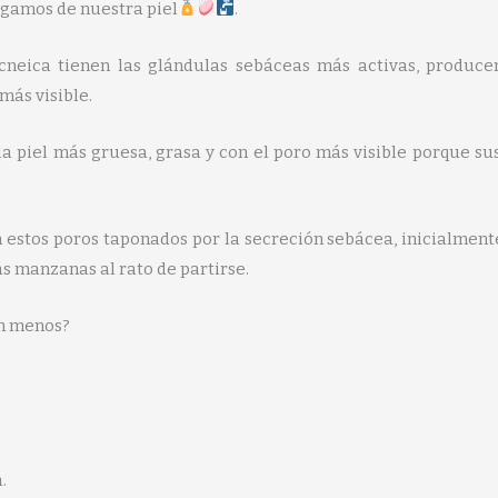
agamos de nuestra piel
.
acneica tienen las glándulas sebáceas más activas, produc
 más visible.
a piel más gruesa, grasa y con el poro más visible porque 
estos poros taponados por la secreción sebácea, inicialmente
as manzanas al rato de partirse.
n menos?
a.