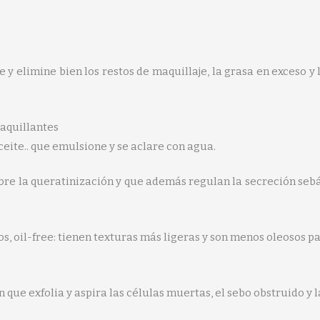
 elimine bien los restos de maquillaje, la grasa en exceso y
aquillantes
ceite.. que emulsione y se aclare con agua.
bre la queratinización y que además regulan la secreción sebác
 oil-free: tienen texturas más ligeras y son menos oleosos par
ue exfolia y aspira las células muertas, el sebo obstruido y la