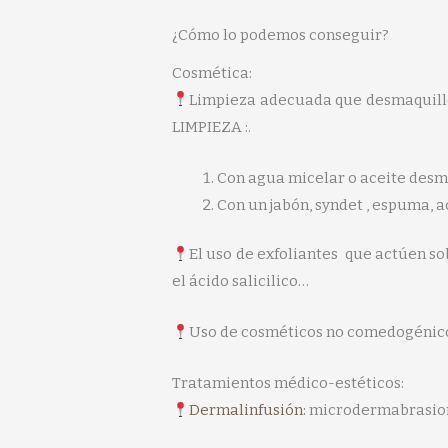
¿Cómo lo podemos conseguir?
Cosmética:
Limpieza adecuada que desmaquille y
LIMPIEZA :.
Con agua micelar o aceite desm
Con un jabón, syndet , espuma, a
El uso de exfoliantes que actúen so
el ácido salicilico…
Uso de cosméticos no comedogénicos,
Tratamientos médico-estéticos:
Dermalinfusión:
microdermabrasion q