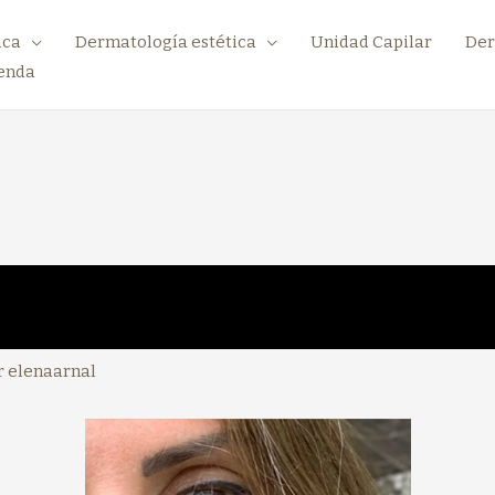
ica
Dermatología estética
Unidad Capilar
Der
enda
r
elenaarnal