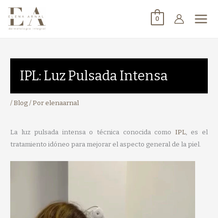
0
IPL: Luz Pulsada Intensa
/
Blog
/ Por
elenaarnal
La luz pulsada intensa o técnica conocida como
IPL
, es el
tratamiento idóneo para mejorar el aspecto general de la piel.