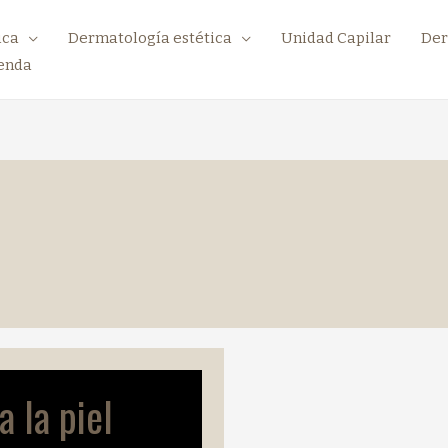
ica
Dermatología estética
Unidad Capilar
Der
enda
 la piel