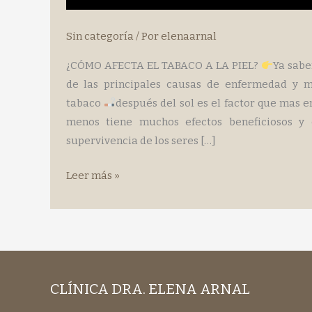
Sin categoría
/ Por
elenaarnal
¿CÓMO AFECTA EL TABACO A LA PIEL?
Ya sabe
de las principales causas de enfermedad y 
tabaco
después del sol es el factor que mas en
menos tiene muchos efectos beneficiosos y 
supervivencia de los seres […]
Como
Leer más »
afecta
el
tabaco
a
la
CLÍNICA DRA. ELENA ARNAL
piel