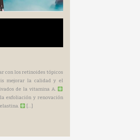
 con los retinoides tópicos
s mejorar la calidad y el
rivados de la vitamina A.
la exfoliación y renovación
 elastina.
[…]