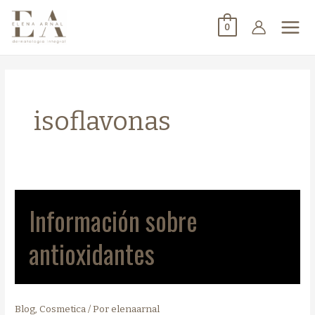
0
isoflavonas
Información sobre
antioxidantes
Blog
,
Cosmetica
/ Por
elenaarnal