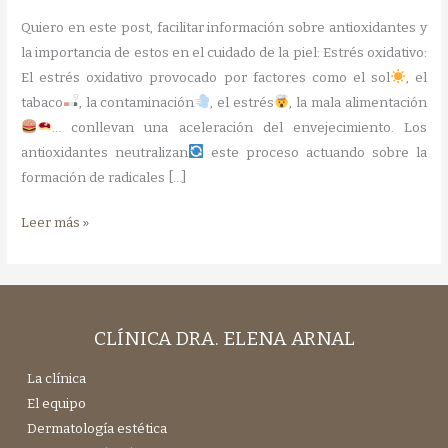
Quiero en este post, facilitar información sobre antioxidantes y
la importancia de estos en el cuidado de la piel: Estrés oxidativo:
El estrés oxidativo provocado por factores como el sol
, el
tabaco
, la contaminación
, el estrés
, la mala alimentación
… conllevan una aceleración del envejecimiento. Los
antioxidantes neutralizan
este proceso actuando sobre la
formación de radicales […]
Información
Leer más »
sobre
antioxidantes
CLÍNICA DRA. ELENA ARNAL
La clínica
El equipo
Dermatología estética