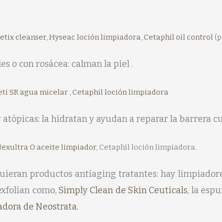
retix cleanser
,
Hyseac loción limpiadora
,
Cetaphil oil control
(p
es o con rosácea: calman la piel .
eti SR agua micelar
,
Cetaphil loción limpiadora
y atópicas: la hidratan y ayudan a reparar la barrera c
exultra O aceite limpiador
, Cetaphil loción limpiadora.
quieran productos antiaging tratantes: hay limpiador
exfolian como,
Simply Clean de Skin Ceuticals
, la es
dora de Neostrata.