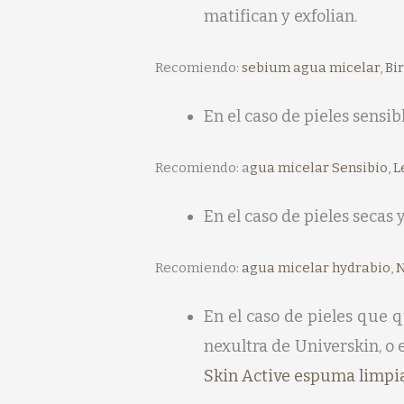
matifican y exfolian.
Recomiendo:
sebium agua micelar
,
Bi
En el caso de pieles sensibl
Recomiendo: a
gua micelar Sensibio
,
L
En el caso de pieles secas 
Recomiendo:
agua micelar hydrabio
,
N
En el caso de pieles que 
nexultra de Universkin, o 
Skin Active espuma limpia