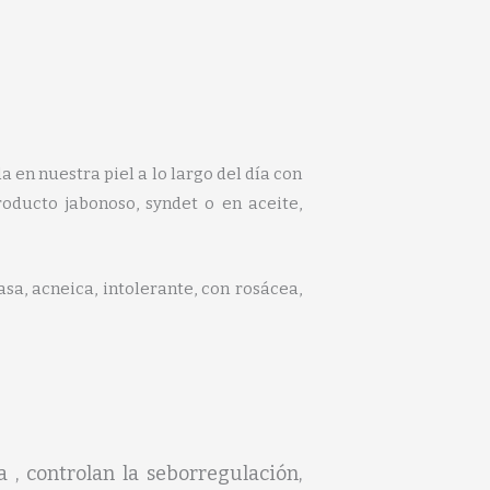
a en nuestra piel a lo largo del día con
roducto jabonoso, syndet o en aceite,
asa, acneica, intolerante, con rosácea,
a , controlan la seborregulación,