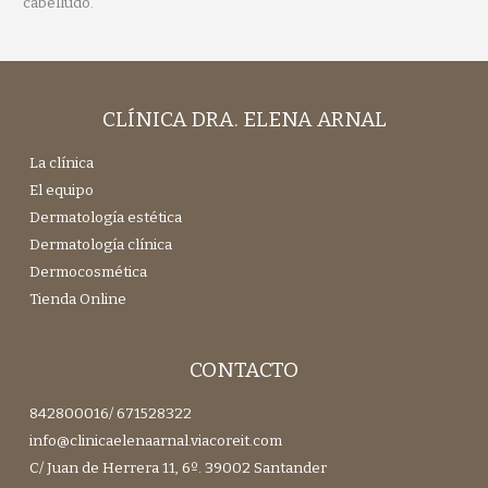
cabelludo.
CLÍNICA DRA. ELENA ARNAL
La clínica
El equipo
Dermatología estética
Dermatología clínica
Dermocosmética
Tienda Online
CONTACTO
842800016
/
671528322
info@clinicaelenaarnal.viacoreit.com
C/ Juan de Herrera 11, 6º. 39002 Santander