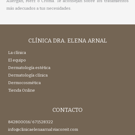
Allergan, Merz o Croma. Te aconsejan sobre los tratamientos
más adecuados a tus necesidades.
CLÍNICA DRA. ELENA ARNAL
La clínica
El equipo
Dermatología estética
Dermatología clínica
Dermocosmética
Tienda Online
CONTACTO
842800016
/
671528322
info@clinicaelenaarnal.viacoreit.com