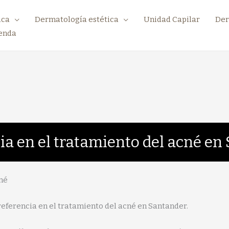
ica
Dermatología estética
Unidad Capilar
Der
enda
cia en el tratamiento del acné e
né
e referencia en el tratamiento del acné en Santander.