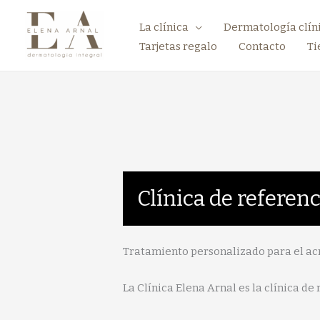
La clínica
Dermatología clín
Tarjetas regalo
Contacto
Ti
Clínica de referen
Tratamiento personalizado para el ac
La Clínica Elena Arnal es la clínica d