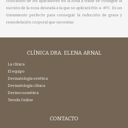
colocación de los aplicadores en la zona a tratar se consigue la
succión de la zona deseada a la que se aplicará frío a -8ºC. Es un
tratamiento perfecto para conseguir la reducción de grasa y
remodelación corporal que necesitas.
CLÍNICA DRA. ELENA ARNAL
La clínica
El equipo
Dermatología estética
Dermatología clínica
Dermocosmética
Tienda Online
CONTACTO