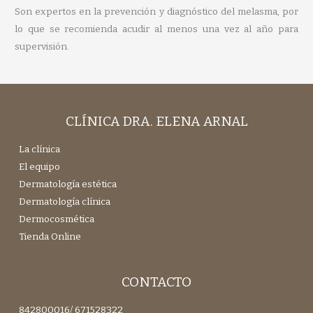
Son expertos en la prevención y diagnóstico del melasma, por
lo que se recomienda acudir al menos una vez al año para
supervisión.
CLÍNICA DRA. ELENA ARNAL
La clínica
El equipo
Dermatología estética
Dermatología clínica
Dermocosmética
Tienda Online
CONTACTO
842800016
/
671528322