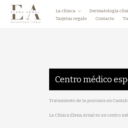
La clínica
Dermatología clín
Tarjetas regalo
Contacto
Ti
Centro médico espe
Tratamiento de la psoriasis en Cantab
La Clínica Elena Arnal es un centro mé