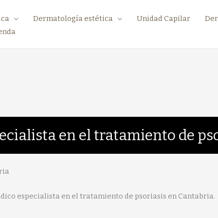
ica
Dermatología estética
Unidad Capilar
Der
enda
cialista en el tratamiento de ps
ria
dico especialista en el tratamiento de psoriasis en Cantabria.