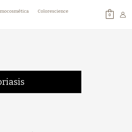
mocosmética
Colorescience
0
oriasis