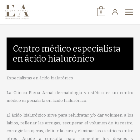
0
Centro médico especialista
en ácido hialurónico
Especialistas en ácido hialurónico
La Clínica Elena Arnal dermatología y estética es un centro
médico especialista en ácido hialurónico.
El ácido hialurónico sirve para rehidratar y/o dar volumen a los
labios, rellenar las arrugas, recuperar el volumen de tu rostro,
corregir las ojeras, definir la cara y eliminar las cicatrices entre
otros. Acude a consulta para comentar tus deseos y